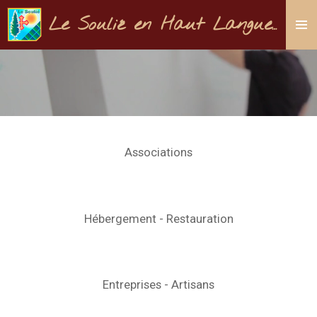
Passer
Le Soulié en Haut Languedoc
au
contenu
principal
Associations
Hébergement - Restauration
Entreprises - Artisans