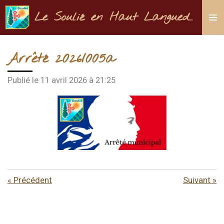
Passer
Le Soulié en Haut Languedoc
au
contenu
principal
Arrêté 2026/005a
Publié le 11 avril 2026 à 21:25
«
Précédent
Suivant
»